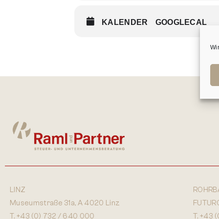
KALENDER
GOOGLECAL
Wi
LINZ
ROHRB
Museumstraße 31a, A 4020 Linz
FUTURO,
T.
+43 (0) 732 / 640 000
T.
+43 (