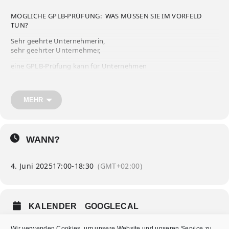
MÖGLICHE GPLB-PRÜFUNG: WAS MÜSSEN SIE IM VORFELD
TUN?
Sehr geehrte Unternehmerin,
sehr geehrter Unternehmer,
eine GPLB-Prüfung kann für Unternehmen
eine Herausforderung sein – doch mit der richtigen
Vorbereitung lassen sich Fehler, Stress und finanzielle Risiken
vermeiden.
MEHR
Erfahren Sie, welche Maßnahmen Sie im Vorfeld setzen sollten,
um die Prüfung strukturiert und
effizient zu meistern, erfahren Sie am:
WANN?
4. Juni 2025 // 17 Uhr
beim Vortrag von Stefan Pfoser
GPLB-Teamleiter der ÖGK
4. Juni 2025
17:00
-
18:30
(GMT+02:00)
in der Kanzlei Raml und Partner Rohrbach,
FUTURO, Stadtplatz 21, 4150 Rohrbach-Berg.
Nutzen Sie die Gelegenheit, um sich umfassend zu informieren
und wertvolle Praxistipps zu folgenden Themen zu erhalten:
KALENDER
GOOGLECAL
Wie vermeiden Sie Fehler in Lohnverrechnung und
Wir verwenden Cookies, um unsere Website und unseren Service zu