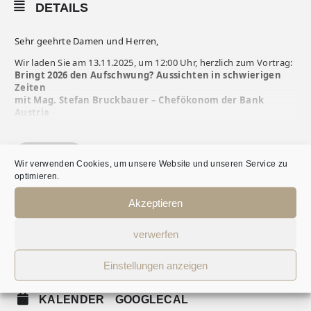
DETAILS
Sehr geehrte Damen und Herren,
Wir laden Sie am 13.11.2025, um 12:00 Uhr, herzlich zum Vortrag:
Bringt 2026 den Aufschwung? Aussichten in schwierigen
Zeiten
mit Mag. Stefan Bruckbauer – Chefökonom der Bank
Austria
in die Kanzlei Raml und Partner, Museumstraße 31a, 4020 Linz
ein.
MEHR
Nach der erneuten konjunkturellen Enttäuschung 2025 mit
Wir verwenden Cookies, um unsere Website und unseren Service zu
lediglich Stagnation für Österreichs Wirtschaft scheinen die
optimieren.
Rahmenbedingungen auch für 2026 herausfordernd. Zwar sind
die Zinsen deutlich gesunken, die Realeinkommen leicht
Akzeptieren
WANN?
gestiegen, aber die Inflation blieb hoch und der Arbeitsmarkt
zeigt zunehmend Zeichen der Schwäche. Dazu kommen die
verwerfen
internationalen Rahmenbedingungen, die so unsicher sind wie
13. November 2025
12:00
-
13:30
(GMT+01:00)
selten zuvor seit dem zweiten Weltkrieg. Was können wir bei
diesen Rahmenbedingungen für Österreichs Wirtschaft, für die
Einstellungen anzeigen
Inflation und für die Zinsen erwarten?
DOWNLOAD EINLADUNG
KALENDER
GOOGLECAL