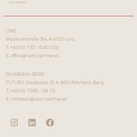
Impressum
von Stb Andreas Karlinger, Steuerberater bei Raml und
Partner Steuerberatung GmbH
09:00 Zeit für Ihre Fragen
LINZ
09:30 Gemütlicher Ausklang bei einem gemeinsamen
Frühstück
Museumstraße 31a, A 4020 Linz
T.
+43 (0) 732 / 640 000
E.
office@raml-partner.at
Anmeldung per E-Mail an
events@raml-partner.at
oder über
Xing
ROHRBACH-BERG
FUTURO, Stadtplatz 21, A 4150 Rohrbach-Berg
T.
+43 (0) 7289 / 86 75
E.
rohrbach@raml-partner.at