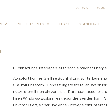
MARA STEUERMUS
N
INFO & EVENTS
TEAM
STANDORTE
N
Buchhaltungsunterlagen jetzt noch einfacher überg
Ab sofort können Sie Ihre Buchhaltungsunterlagen ga
365 mit unserem Buchhaltungsteam teilen. Wenn Ih
nutzt, steht Ihnen ein zentraler Datenaustauschordner
Ihren Windows-Explorer eingebunden werden kann. So
unkompliziert, sicher und ohne Umwege mit unserer 