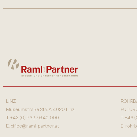
LINZ
ROHRB
Museumstraße 31a, A 4020 Linz
FUTURO,
T.
+43 (0) 732 / 640 000
T.
+43 (
E.
office@raml-partner.at
E.
rohr