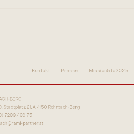
Kontakt
Presse
Mission5to2025
ACH-BERG
 Stadtplatz 21, A 4150 Rohrbach-Berg
0) 7289 / 86 75
bach@raml-partner.at