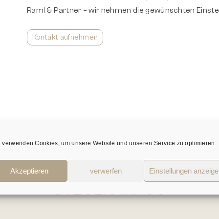
Raml & Partner – wir nehmen die gewünschten Einstell
Kontakt aufnehmen
r verwenden Cookies, um unsere Website und unseren Service zu optimieren.
AKTUELLE
Akzeptieren
verwerfen
Einstellungen anzeig
STEUER-INFOS