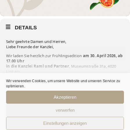
DETAILS
Sehr geehrte Damen und Herren,
Liebe Freunde der Kanzlei,
Wir laden Sie herzlich zur Frühlingsedition
am 30. April 2026, ab
17.00 Uhr
in die Kanzlei Raml und Partner
, Museumstraße 31a, 4020
Linz ein.
Freuen Sie sich auf einen angenehmen Abend mit anregenden
Wir verwenden Cookies, um unsere Website und unseren Service zu
Gesprächen, spannenden Begegnungen und persönlichem
optimieren.
MEHR
Austausch in entspannter Atmosphäre.
Akzeptieren
Für Ihr leibliches Wohl ist selbstverständlich gesorgt.
DOWNLOAD EINLADUNG
verwerfen
WANN?
Ihr Team von Raml und Partner
Einstellungen anzeigen
30. April 2026
17:00
(GMT+02:00)
Damit wir uns als guter Gastgeber präsentieren können, freuen