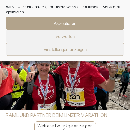
Wir verwenden Cookies, um unsere Website und unseren Service zu
optimieren.
Akzeptieren
ZUM 12. MAL STEUERBERATER DES JAHRES
verwerfen
Einstellungen anzeigen
RAML UND PARTNER BEIM LINZER MARATHON
Weitere Beiträge anzeigen