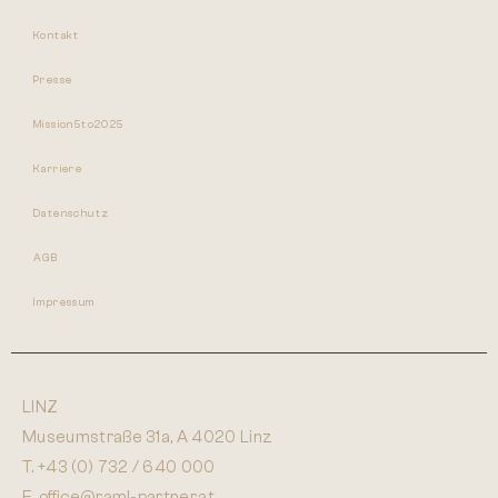
Kontakt
Presse
Mission5to2025
Karriere
Datenschutz
AGB
Impressum
LINZ
Museumstraße 31a, A 4020 Linz
T.
+43 (0) 732 / 640 000
E.
office@raml-partner.at