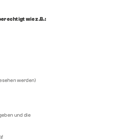
rechtigt wie z.B.:
esehen werden)
ngeben und die
g!