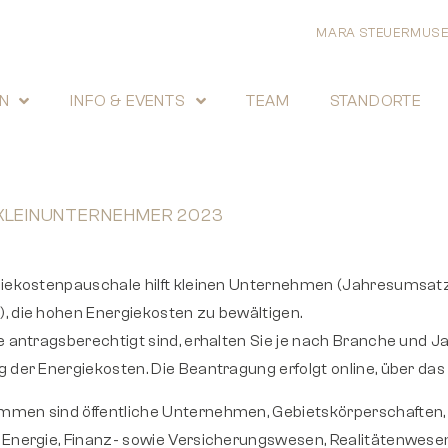
MARA STEUERMUS
N
INFO & EVENTS
TEAM
STANDORTE
KLEINUNTERNEHMER 2023
giekostenpauschale hilft kleinen Unternehmen (Jahresumsat
 die hohen Energiekosten zu bewältigen.
e antragsberechtigt sind, erhalten Sie je nach Branche und
 der Energiekosten. Die Beantragung erfolgt online, über d
men sind öffentliche Unternehmen, Gebiets­körper­schaften
Energie, Finanz- sowie Versicherungs­wesen, Realitäten­wesen