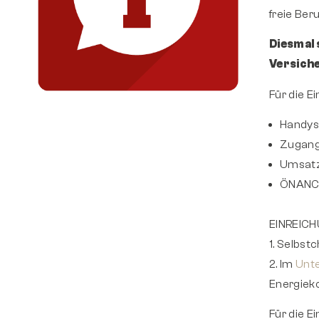
freie Ber
Diesmal 
Versich
Für die E
Handysi
Zugang
Umsatz
ÖNANCE
EINREICH
1. Selbst
2. Im
Unt
Energiek
Für die E