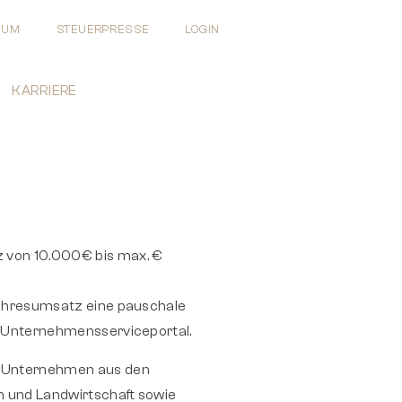
EUM
STEUERPRESSE
LOGIN
KARRIERE
z von 10.000€ bis max. €
 Jahresumsatz eine pauschale
as Unternehmensserviceportal.
, Unternehmen aus den
 und Land­wirt­schaft sowie