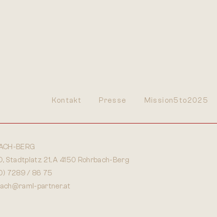
Kontakt
Presse
Mission5to2025
ACH-BERG
 Stadtplatz 21, A 4150 Rohrbach-Berg
0) 7289 / 86 75
bach@raml-partner.at