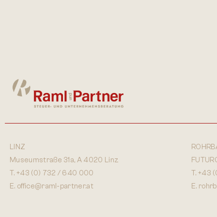
LINZ
ROHRB
Museumstraße 31a, A 4020 Linz
FUTURO,
T.
+43 (0) 732 / 640 000
T.
+43 (
E.
office@raml-partner.at
E.
rohr