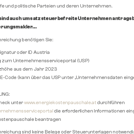
ufe und politische Parteien und deren Unternehmen.
sind auch umsatzsteuerbefreite Unternehmen antragsbe
erungsmakler…
inreichung benötigen Sie:
gnatur oder ID Austria
 zum Unternehmensserviceportal (USP)
höhe aus dem Jahr 2023
-Code (kann über das USP unter „Unternehmensdaten eing
UNG:
check unter
www.energiekostenpauschale.at
durchführen
ernehmensserviceportal
die erforderlichen Informationen ei
ostenpauschale beantragen
inreichung sind keine Belege oder Steuerunterlagen notwendi