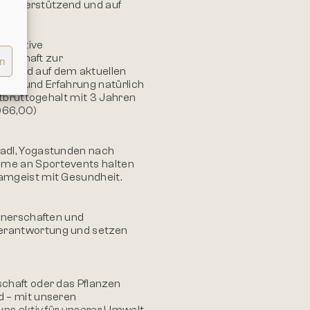
l, unterstützend und auf
rspektive
eitschaft zur
en
erend auf dem aktuellen
kation und Erfahrung natürlich
stbruttogehalt mit 3 Jahren
.066,00)
adl, Yogastunden nach
me an Sportevents halten
amgeist mit Gesundheit.
rtnerschaften und
erantwortung und setzen
chaft oder das Pflanzen
d – mit unseren
uns aktiv für unserer Umwelt