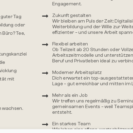
Engagement.
Zukunft gestalten
 guter Tag
Wir bleiben am Puls der Zeit: Digitali
bildung oder
Weiterbildung und der Wille zur We
effizienter – und unsere Arbeit spann
m Büro? Tee,
Flexibel arbeiten
Ob Teilzeit ab 20 Stunden oder Vollzei
atungskanzlei
Arbeitszeitmodelle und unterstützen
Beruf und Privatleben ideal zu verbin
die
wicklung
Moderner Arbeitsplatz
Dich erwartet ein top-ausgestatteter
tät mit
Lage – gut erreichbar und mitten im 
Mehr als ein Job
Wir treffen uns regelmäßig zu Semi
gemeinsamen Events – weil Teamspir
m wachsen.
entsteht.
Ein starkes Team
Wir leben eine offene, wertschätze