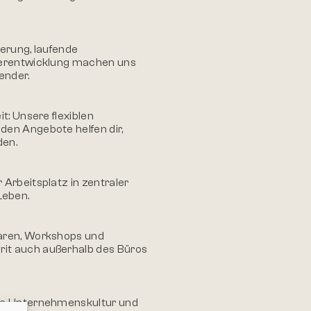
sierung, laufende
iterentwicklung machen uns
ender.
t: Unsere flexiblen
den Angebote helfen dir,
den.
 Arbeitsplatz in zentraler
Leben.
naren, Workshops und
it auch außerhalb des Büros
nde Unternehmenskultur und