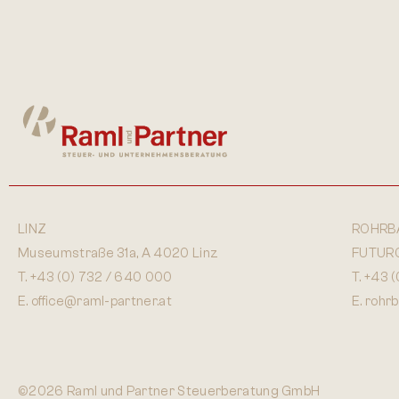
LINZ
ROHRB
Museumstraße 31a, A 4020 Linz
FUTURO,
T.
+43 (0) 732 / 640 000
T.
+43 (
E.
office@raml-partner.at
E.
rohr
©2026 Raml und Partner Steuerberatung GmbH