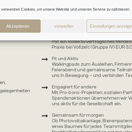
n KMUs in
arbeiten gerne miteinander – kollegia
Augenhöhe.
r verwenden Cookies, um unsere Website und unseren Service zu optimieren.
hen ihnen bei
Faire Bezahlung mit Entwicklungspe
Bezahlung lt. Kollektivvertrag mit Ber
ten der
Akzeptieren
verwerfen
Einstellungen anzeig
marktkonformen Überbezahlung.Basi
Kollektivvertrag, rechnen wir Qualifi
mit ein. kollektivvertragliches Minde
Praxis bei Vollzeit: (Gruppe IV) EUR 3
Fit und Aktiv
Walkingpads zum Ausleihen, Firmenr
Feierabend und gemeinsame Teilnah
uns in Bewegung – und verbinden Te
en,
Engagiert für andere
gelegenheiten
Mit Pro-bono-Projekten, sozialen Pa
Spendenaktionen übernehmen wir V
uns aktiv für die Gesellschaft ein.
Gemeinsam für morgen
Ob Photovoltaikanlage, Bienenpatens
eines Baumes für jedes Teammitglie
Nachhaltigkeitsprojekten setzen wir 