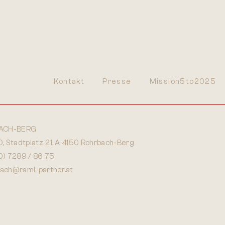
Kontakt
Presse
Mission5to2025
ACH-BERG
 Stadtplatz 21, A 4150 Rohrbach-Berg
0) 7289 / 86 75
bach@raml-partner.at